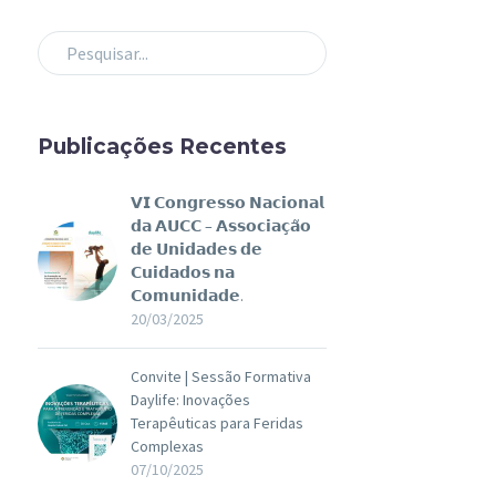
Publicações Recentes
𝗩𝗜 𝗖𝗼𝗻𝗴𝗿𝗲𝘀𝘀𝗼 𝗡𝗮𝗰𝗶𝗼𝗻𝗮𝗹
𝗱𝗮 𝗔𝗨𝗖𝗖 – 𝗔𝘀𝘀𝗼𝗰𝗶𝗮𝗰̧𝗮̃𝗼
𝗱𝗲 𝗨𝗻𝗶𝗱𝗮𝗱𝗲𝘀 𝗱𝗲
𝗖𝘂𝗶𝗱𝗮𝗱𝗼𝘀 𝗻𝗮
𝗖𝗼𝗺𝘂𝗻𝗶𝗱𝗮𝗱𝗲.
20/03/2025
Convite | Sessão Formativa
Daylife: Inovações
Terapêuticas para Feridas
Complexas
07/10/2025