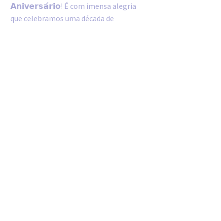
𝗔𝗻𝗶𝘃𝗲𝗿𝘀𝗮́𝗿𝗶𝗼! É com imensa alegria
que celebramos uma década de
conquistas, inovações e crescimento!
Ao longo dos últimos 10 anos, a
Daylife tem sido movida pela paixão
em fornecer produtos de qualidade e
serviços excecionais aos seus clientes.