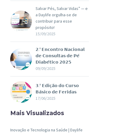
Salvar Pés, Salvar Vidas” — e
a Daylife orgulha-se de
contribuir para esse
propósito!
15/09/2025
𝟮.º 𝗘𝗻𝗰𝗼𝗻𝘁𝗿𝗼 𝗡𝗮𝗰𝗶𝗼𝗻𝗮𝗹
𝗱𝗲 𝗖𝗼𝗻𝘀𝘂𝗹𝘁𝗮𝘀 𝗱𝗲 𝗣𝗲́
𝗗𝗶𝗮𝗯𝗲́𝘁𝗶𝗰𝗼 𝟮𝟬𝟮𝟱
09/09/2025
𝟯.ª 𝗘𝗱𝗶𝗰̧𝗮̃𝗼 𝗱𝗼 𝗖𝘂𝗿𝘀𝗼
𝗕𝗮́𝘀𝗶𝗰𝗼 𝗱𝗲 𝗙𝗲𝗿𝗶𝗱𝗮𝘀
17/06/2025
Mais Visualizados
Inovação e Tecnologia na Saúde | Daylife