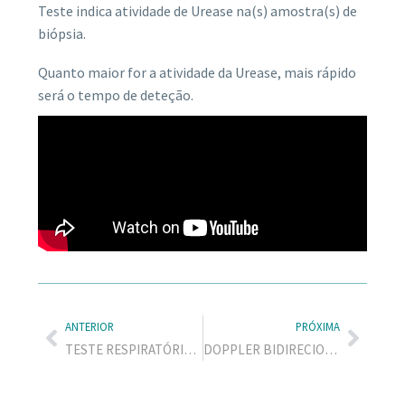
Teste indica atividade de Urease na(s) amostra(s) de
biópsia.
Quanto maior for a atividade da Urease, mais rápido
será o tempo de deteção.
ANTERIOR
PRÓXIMA
TESTE RESPIRATÓRIO – HELIC ABT
DOPPLER BIDIRECIONAL – DMX