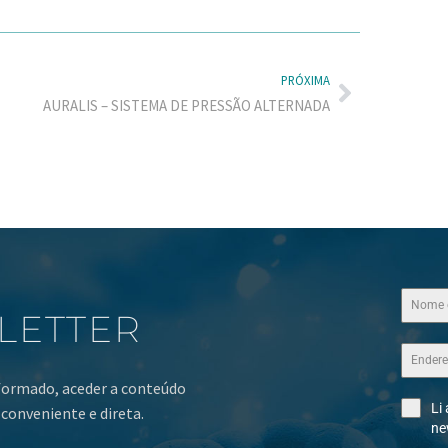
PRÓXIMA
AURALIS – SISTEMA DE PRESSÃO ALTERNADA
LETTER
nformado, aceder a conteúdo
Li
conveniente e direta.
ne