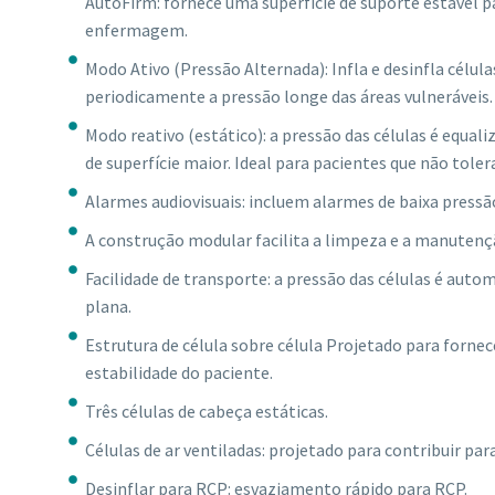
AutoFirm: fornece uma superfície de suporte estável 
enfermagem.
Modo Ativo (Pressão Alternada): Infla e desinfla célu
periodicamente a pressão longe das áreas vulneráveis.
Modo reativo (estático): a pressão das células é equa
de superfície maior. Ideal para pacientes que não tole
Alarmes audiovisuais: incluem alarmes de baixa pressão
A construção modular facilita a limpeza e a manutença
Facilidade de transporte: a pressão das células é au
plana.
Estrutura de célula sobre célula Projetado para forne
estabilidade do paciente.
Três células de cabeça estáticas.
Células de ar ventiladas: projetado para contribuir para
Desinflar para RCP: esvaziamento rápido para RCP.