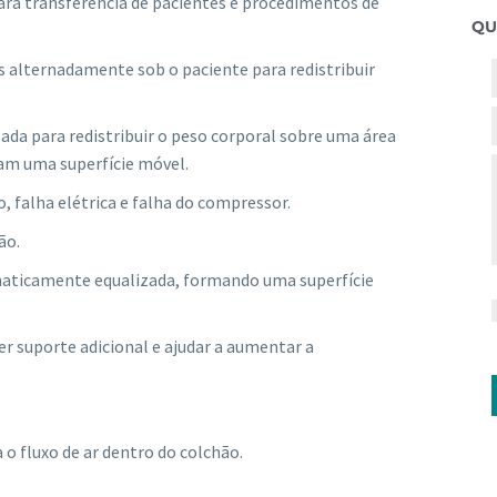
para transferência de pacientes e procedimentos de
QU
las alternadamente sob o paciente para redistribuir
lizada para redistribuir o peso corporal sobre uma área
ram uma superfície móvel.
, falha elétrica e falha do compressor.
̃o.
tomaticamente equalizada, formando uma superfície
cer suporte adicional e ajudar a aumentar a
 o fluxo de ar dentro do colchão.