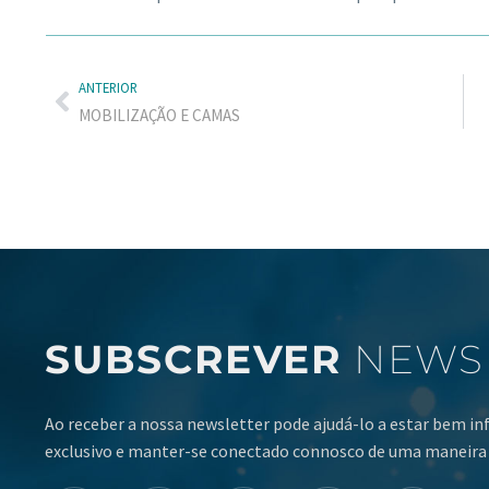
ANTERIOR
MOBILIZAÇÃO E CAMAS
SUBSCREVER
NEWS
Ao receber a nossa newsletter pode ajudá-lo a estar bem i
exclusivo e manter-se conectado connosco de uma maneira 