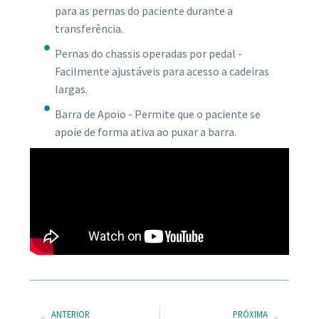
para as pernas do paciente durante a
transferência.
Pernas do chassis operadas por pedal -
Facilmente ajustáveis para acesso a cadeiras
largas.
Barra de Apoio - Permite que o paciente se
apoie de forma ativa ao puxar a barra.
ANTERIOR
PRÓXIMA