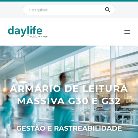
ARMÁRIO DE LEITURA
MASSIVA G30 E G32
GESTÃO E RASTREABILIDADE