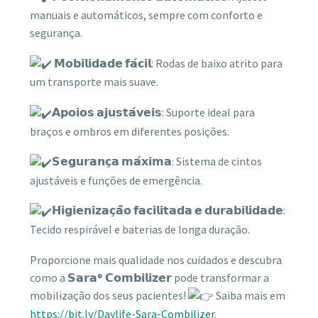
manuais e automáticos, sempre com conforto e
segurança.
𝗠𝗼𝗯𝗶𝗹𝗶𝗱𝗮𝗱𝗲 𝗳𝗮́𝗰𝗶𝗹: Rodas de baixo atrito para
um transporte mais suave.
𝗔𝗽𝗼𝗶𝗼𝘀 𝗮𝗷𝘂𝘀𝘁𝗮́𝘃𝗲𝗶𝘀: Suporte ideal para
braços e ombros em diferentes posições.
𝗦𝗲𝗴𝘂𝗿𝗮𝗻𝗰̧𝗮 𝗺𝗮́𝘅𝗶𝗺𝗮: Sistema de cintos
ajustáveis e funções de emergência.
𝗛𝗶𝗴𝗶𝗲𝗻𝗶𝘇𝗮𝗰̧𝗮̃𝗼 𝗳𝗮𝗰𝗶𝗹𝗶𝘁𝗮𝗱𝗮 𝗲 𝗱𝘂𝗿𝗮𝗯𝗶𝗹𝗶𝗱𝗮𝗱𝗲:
Tecido respirável e baterias de longa duração.
Proporcione mais qualidade nos cuidados e descubra
como a 𝗦𝗮𝗿𝗮® 𝗖𝗼𝗺𝗯𝗶𝗹𝗶𝘇𝗲𝗿 pode transformar a
mobilização dos seus pacientes!
Saiba mais em
https://bit.ly/Daylife-Sara-Combilizer
.