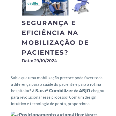
SEGURANÇA E
EFICIÊNCIA NA
MOBILIZAÇÃO DE
PACIENTES?
Data: 29/10/2024
Sabia que uma mobilização precoce pode fazer toda
a diferença para a saúde do paciente e para a rotina
hospitalar? A 𝗦𝗮𝗿𝗮® 𝗖𝗼𝗺𝗯𝗶𝗹𝗶𝘇𝗲𝗿 da 𝗔𝗥𝗝𝗢 chegou
para revolucionar
esse processo! Com um design
intuitivo e tecnologia de ponta, proporciona:
𝗣𝗼𝘀𝗶𝗰𝗶𝗼𝗻𝗮𝗺𝗲𝗻𝘁𝗼 𝗮𝘂𝘁𝗼𝗺𝗮́𝘁𝗶𝗰𝗼: Ajustes