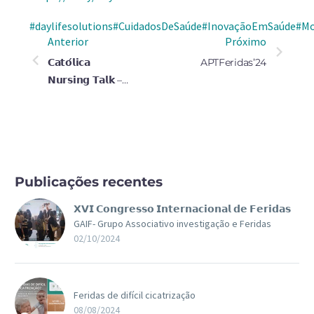
#daylifesolutions
#CuidadosDeSaúde
#InovaçãoEmSaúde
#Mo
Anterior
Próximo
𝗖𝗮𝘁𝗼́𝗹𝗶𝗰𝗮
APTFeridas’24
𝗡𝘂𝗿𝘀𝗶𝗻𝗴 𝗧𝗮𝗹𝗸 –
“𝗛𝗼𝘀𝗽𝗶𝘁𝗮𝗶𝘀
𝗩𝗲𝗿𝗱𝗲𝘀:
𝗜𝗻𝗼𝘃𝗮𝗰̧𝗼̃𝗲𝘀
𝗦𝘂𝘀𝘁𝗲𝗻𝘁𝗮́𝘃𝗲𝗶𝘀 𝗲
𝗘𝗰𝗼𝗻𝗼𝗺𝗶𝗮
Publicações recentes
𝗖𝗶𝗿𝗰𝘂𝗹𝗮𝗿 𝗻𝗮
𝗚𝗲𝘀𝘁𝗮̃𝗼
𝗫𝗩𝗜 𝗖𝗼𝗻𝗴𝗿𝗲𝘀𝘀𝗼 𝗜𝗻𝘁𝗲𝗿𝗻𝗮𝗰𝗶𝗼𝗻𝗮𝗹 𝗱𝗲 𝗙𝗲𝗿𝗶𝗱𝗮𝘀
𝗛𝗼𝘀𝗽𝗶𝘁𝗮𝗹𝗮𝗿”
GAIF- Grupo Associativo investigação e Feridas
02/10/2024
Feridas de difícil cicatrização
08/08/2024