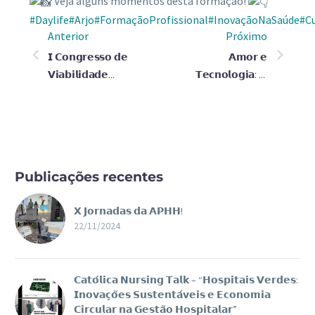
Veja alguns momentos desta formação!
#Daylife
#Arjo
#FormaçãoProfissional
#InovaçãoNaSaúde
#C
Anterior
Próximo
𝗜 𝗖𝗼𝗻𝗴𝗿𝗲𝘀𝘀𝗼 𝗱𝗲
𝗔𝗺𝗼𝗿 𝗲
𝗩𝗶𝗮𝗯𝗶𝗹𝗶𝗱𝗮𝗱𝗲
𝗧𝗲𝗰𝗻𝗼𝗹𝗼𝗴𝗶𝗮: 𝗢
𝗧𝗲𝗰𝗶𝗱𝘂𝗹𝗮𝗿 𝗲
𝗣𝗮𝗿 𝗣𝗲𝗿𝗳𝗲𝗶𝘁𝗼…
𝗙𝗲𝗿𝗶𝗱𝗮𝘀 𝗱𝗮
𝗘𝗦𝗦𝗦𝗠
Publicações recentes
𝗫 𝗝𝗼𝗿𝗻𝗮𝗱𝗮𝘀 𝗱𝗮 𝗔𝗣𝗛𝗛!
22/11/2024
𝗖𝗮𝘁𝗼́𝗹𝗶𝗰𝗮 𝗡𝘂𝗿𝘀𝗶𝗻𝗴 𝗧𝗮𝗹𝗸 – “𝗛𝗼𝘀𝗽𝗶𝘁𝗮𝗶𝘀 𝗩𝗲𝗿𝗱𝗲𝘀:
𝗜𝗻𝗼𝘃𝗮𝗰̧𝗼̃𝗲𝘀 𝗦𝘂𝘀𝘁𝗲𝗻𝘁𝗮́𝘃𝗲𝗶𝘀 𝗲 𝗘𝗰𝗼𝗻𝗼𝗺𝗶𝗮
𝗖𝗶𝗿𝗰𝘂𝗹𝗮𝗿 𝗻𝗮 𝗚𝗲𝘀𝘁𝗮̃𝗼 𝗛𝗼𝘀𝗽𝗶𝘁𝗮𝗹𝗮𝗿”