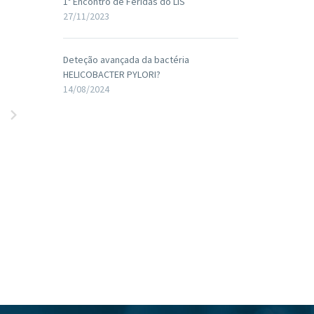
1º Encontro de Feridas do LIS
27/11/2023
Deteção avançada da bactéria
HELICOBACTER PYLORI?
14/08/2024