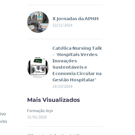
𝗫 𝗝𝗼𝗿𝗻𝗮𝗱𝗮𝘀 𝗱𝗮 𝗔𝗣𝗛𝗛!
22/11/2024
𝗖𝗮𝘁𝗼́𝗹𝗶𝗰𝗮 𝗡𝘂𝗿𝘀𝗶𝗻𝗴 𝗧𝗮𝗹𝗸
– “𝗛𝗼𝘀𝗽𝗶𝘁𝗮𝗶𝘀 𝗩𝗲𝗿𝗱𝗲𝘀:
𝗜𝗻𝗼𝘃𝗮𝗰̧𝗼̃𝗲𝘀
𝗦𝘂𝘀𝘁𝗲𝗻𝘁𝗮́𝘃𝗲𝗶𝘀 𝗲
𝗘𝗰𝗼𝗻𝗼𝗺𝗶𝗮 𝗖𝗶𝗿𝗰𝘂𝗹𝗮𝗿 𝗻𝗮
𝗚𝗲𝘀𝘁𝗮̃𝗼 𝗛𝗼𝘀𝗽𝗶𝘁𝗮𝗹𝗮𝗿”
18/10/2024
Mais Visualizados
Formação Arjo
ivo
31/01/2025
ores