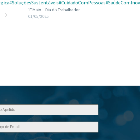
rgica
#SoluçõesSustentáveis
#CuidadoComPessoas
#SaúdeComInov
1º Maio – Dia do Trabalhador
01/05/2025