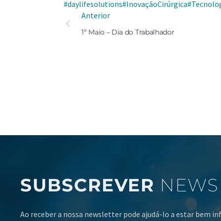
#daylifesolutions
#InovaçãoCirúrgica
#Tecnolo
Anterior
1º Maio – Dia do Trabalhador
SUBSCREVER
NEWS
Ao receber a nossa newsletter pode ajudá-lo a estar bem i