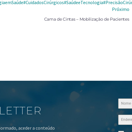
giaemSaúde
#CuidadosCirúrgicos
#SaúdeeTecnologia
#PrecisãoCirú
Próximo
Cama de Cintas – Mobilização de Pacientes
LETTER
nformado, aceder a conteúdo