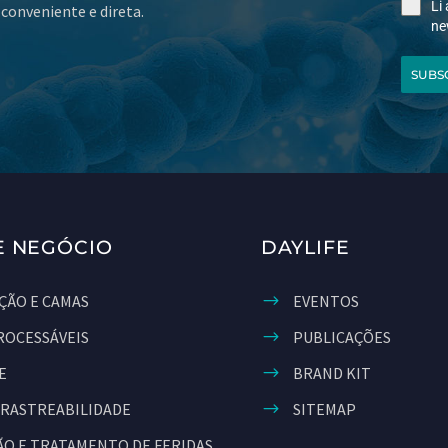
Li
conveniente e direta.
ne
SUBS
E NEGÓCIO
DAYLIFE
ÇÃO E CAMAS
EVENTOS
ROCESSÁVEIS
PUBLICAÇÕES
E
BRAND KIT
 RASTREABILIDADE
SITEMAP
O E TRATAMENTO DE FERIDAS