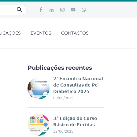
LICAÇÕES
EVENTOS
CONTACTOS
Publicações recentes
𝟮.º 𝗘𝗻𝗰𝗼𝗻𝘁𝗿𝗼 𝗡𝗮𝗰𝗶𝗼𝗻𝗮𝗹
𝗱𝗲 𝗖𝗼𝗻𝘀𝘂𝗹𝘁𝗮𝘀 𝗱𝗲 𝗣𝗲́
𝗗𝗶𝗮𝗯𝗲́𝘁𝗶𝗰𝗼 𝟮𝟬𝟮𝟱
09/09/2025
𝟯.ª 𝗘𝗱𝗶𝗰̧𝗮̃𝗼 𝗱𝗼 𝗖𝘂𝗿𝘀𝗼
𝗕𝗮́𝘀𝗶𝗰𝗼 𝗱𝗲 𝗙𝗲𝗿𝗶𝗱𝗮𝘀
17/06/2025