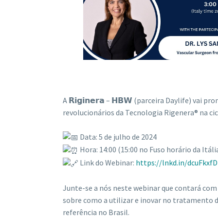
A 𝗥𝗶𝗴𝗶𝗻𝗲𝗿𝗮 – 𝗛𝗕𝗪 (parceira Daylife) v
revolucionários da Tecnologia Rigenera® na cica
Data: 5 de julho de 2024
Hora: 14:00 (15:00 no Fuso horário da Itáli
Link do Webinar:
https://lnkd.in/dcuFkxfD
Junte-se a nós neste webinar que contará com
sobre como a utilizar e inovar no tratamento de
referência no Brasil.