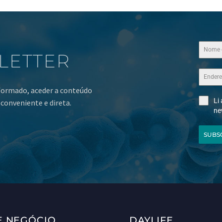
LETTER
nformado, aceder a conteúdo
Li
conveniente e direta.
ne
SUBS
E NEGÓCIO
DAYLIFE