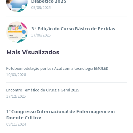
𝗗𝗶𝗮𝗯𝗲́𝘁𝗶𝗰𝗼 𝟮𝟬𝟮𝟱
09/09/2025
𝟯.ª 𝗘𝗱𝗶𝗰̧𝗮̃𝗼 𝗱𝗼 𝗖𝘂𝗿𝘀𝗼 𝗕𝗮́𝘀𝗶𝗰𝗼 𝗱𝗲 𝗙𝗲𝗿𝗶𝗱𝗮𝘀
17/06/2025
Mais Visualizados
Fotobiomodulação por Luz Azul com a tecnologia EMOLED
10/03/2026
Encontro Temático de Cirurgia Geral 2025
17/12/2025
𝟭º 𝗖𝗼𝗻𝗴𝗿𝗲𝘀𝘀𝗼 𝗜𝗻𝘁𝗲𝗿𝗻𝗮𝗰𝗶𝗼𝗻𝗮𝗹 𝗱𝗲 𝗘𝗻𝗳𝗲𝗿𝗺𝗮𝗴𝗲𝗺 𝗲𝗺
𝗗𝗼𝗲𝗻𝘁𝗲 𝗖𝗿𝗶́𝘁𝗶𝗰𝗼!
09/11/2024