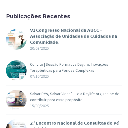
Publicações Recentes
𝗩𝗜 𝗖𝗼𝗻𝗴𝗿𝗲𝘀𝘀𝗼 𝗡𝗮𝗰𝗶𝗼𝗻𝗮𝗹 𝗱𝗮 𝗔𝗨𝗖𝗖 –
𝗔𝘀𝘀𝗼𝗰𝗶𝗮𝗰̧𝗮̃𝗼 𝗱𝗲 𝗨𝗻𝗶𝗱𝗮𝗱𝗲𝘀 𝗱𝗲 𝗖𝘂𝗶𝗱𝗮𝗱𝗼𝘀 𝗻𝗮
𝗖𝗼𝗺𝘂𝗻𝗶𝗱𝗮𝗱𝗲.
20/03/2025
Convite | Sessão Formativa Daylife: Inovações
Terapêuticas para Feridas Complexas
07/10/2025
Salvar Pés, Salvar Vidas” — e a Daylife orgulha-se de
contribuir para esse propósito!
15/09/2025
𝟮.º 𝗘𝗻𝗰𝗼𝗻𝘁𝗿𝗼 𝗡𝗮𝗰𝗶𝗼𝗻𝗮𝗹 𝗱𝗲 𝗖𝗼𝗻𝘀𝘂𝗹𝘁𝗮𝘀 𝗱𝗲 𝗣𝗲́