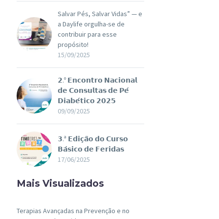
Salvar Pés, Salvar Vidas” — e
a Daylife orgulha-se de
contribuir para esse
propósito!
15/09/2025
𝟮.º 𝗘𝗻𝗰𝗼𝗻𝘁𝗿𝗼 𝗡𝗮𝗰𝗶𝗼𝗻𝗮𝗹
𝗱𝗲 𝗖𝗼𝗻𝘀𝘂𝗹𝘁𝗮𝘀 𝗱𝗲 𝗣𝗲́
𝗗𝗶𝗮𝗯𝗲́𝘁𝗶𝗰𝗼 𝟮𝟬𝟮𝟱
09/09/2025
𝟯.ª 𝗘𝗱𝗶𝗰̧𝗮̃𝗼 𝗱𝗼 𝗖𝘂𝗿𝘀𝗼
𝗕𝗮́𝘀𝗶𝗰𝗼 𝗱𝗲 𝗙𝗲𝗿𝗶𝗱𝗮𝘀
17/06/2025
Mais Visualizados
Terapias Avançadas na Prevenção e no