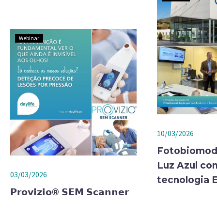
Webinar
10/03/2026
Fotobiomod
Luz Azul co
03/03/2026
tecnologia
𝗣𝗿𝗼𝘃𝗶𝘇𝗶𝗼® 𝗦𝗘𝗠 𝗦𝗰𝗮𝗻𝗻𝗲𝗿