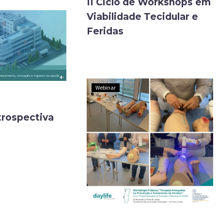
II Ciclo de Workshops em
Viabilidade Tecidular e
Feridas
Webinar
rospectiva