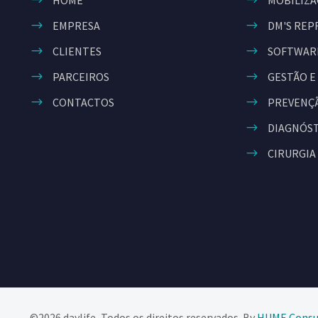
HOME
MOBILIZA
EMPRESA
DM'S REP
CLIENTES
SOFTWAR
PARCEIROS
GESTÃO E
CONTACTOS
PREVENÇÃ
DIAGNÓS
CIRURGIA
©2026 daylife, Todos os direitos reservados. By
HUME Consul