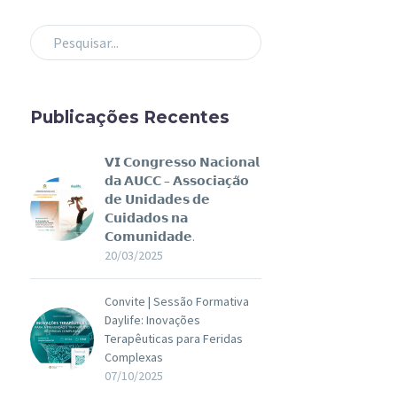
Publicações Recentes
𝗩𝗜 𝗖𝗼𝗻𝗴𝗿𝗲𝘀𝘀𝗼 𝗡𝗮𝗰𝗶𝗼𝗻𝗮𝗹
𝗱𝗮 𝗔𝗨𝗖𝗖 – 𝗔𝘀𝘀𝗼𝗰𝗶𝗮𝗰̧𝗮̃𝗼
𝗱𝗲 𝗨𝗻𝗶𝗱𝗮𝗱𝗲𝘀 𝗱𝗲
𝗖𝘂𝗶𝗱𝗮𝗱𝗼𝘀 𝗻𝗮
𝗖𝗼𝗺𝘂𝗻𝗶𝗱𝗮𝗱𝗲.
20/03/2025
Convite | Sessão Formativa
Daylife: Inovações
Terapêuticas para Feridas
Complexas
07/10/2025